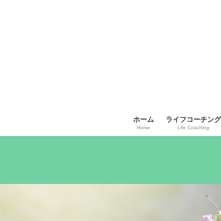
コ
ナ
ン
ビ
テ
ゲ
ン
ー
ツ
シ
へ
ョ
ス
ン
キ
に
ッ
移
プ
動
ホーム
ライフコーチング
Home
Life Coaching