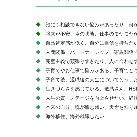
◆
誰にも相談できない悩みがあったり、何
◆
将来が不安、今の状態、仕事のモヤモヤ
◆
自己肯定感が低く、自分に自信を持ちたい
◆
人間関係、パートナーシップ、家族関係
◆
完璧主義で頑張りすぎたり、人に合わせ
◆
子育てやお仕事で悩みがある。子育てとキ
◆
子育て後、退職後の人生についてどうした
◆
生きづらさを感じている、敏感さん、HS
◆
人生の質、ステージを向上させたい、経済
◆
本来の自分、魂が望む願い、天命を知り
◆
海外移住、海外就職したい