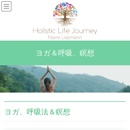
コ
ナ
ン
ビ
テ
ゲ
ン
ー
ツ
シ
へ
ョ
ス
ン
キ
に
ヨガ＆呼吸、瞑想
ッ
移
プ
動
ヨガ、呼吸法＆瞑想