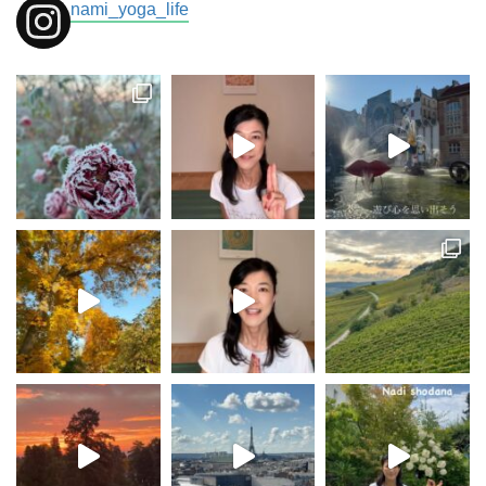
nami_yoga_life