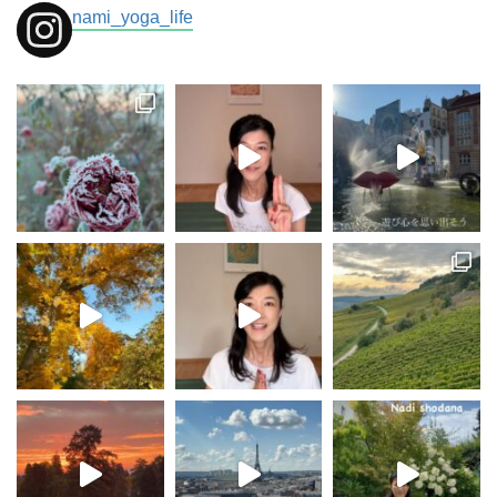
nami_yoga_life